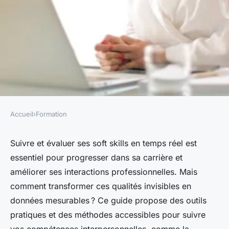
Accueil
›
Formation
FORMATION
Suivre ses soft skills en temps
Suivre et évaluer ses soft skills en temps réel est
essentiel pour progresser dans sa carrière et
réel : un guide pratique
améliorer ses interactions professionnelles. Mais
comment transformer ces qualités invisibles en
Sophie
•
6 mars 2025
•
11 min de lecture
données mesurables ? Ce guide propose des outils
pratiques et des méthodes accessibles pour suivre