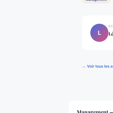
EC
L
L
← Voir tous les
Management — 