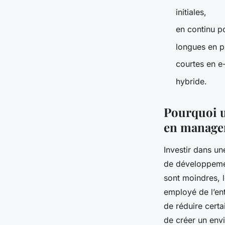
initiales,
en continu p
longues en p
courtes en e
hybride.
Pourquoi u
en manage
Investir dans u
de développemen
sont moindres, 
employé de l’en
de réduire cert
de créer un env