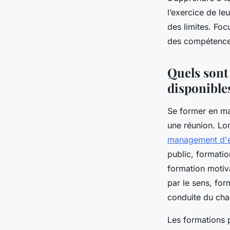
organisme de forma
l’exercice de le
management
des limites. Fo
des compétences
Léa
•
24 juillet 2024
•
2 min de lecture
Quels sont
disponible
Se former en m
une réunion. Lor
management d'
public, formati
formation motiv
par le sens, fo
conduite du cha
Les formations p