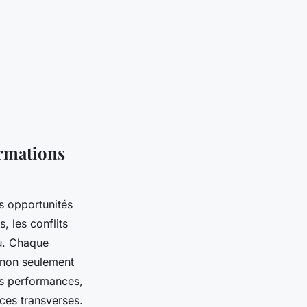
ormations
s opportunités
 les conflits
ru. Chaque
t non seulement
es performances,
ces transverses.