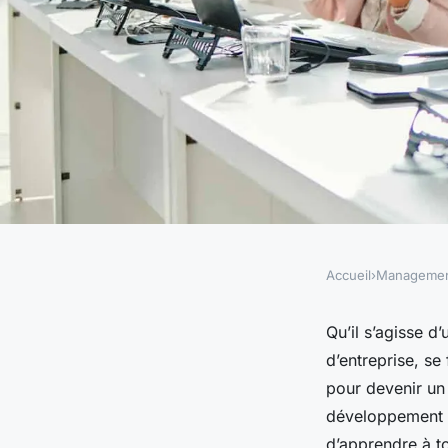
Accueil
›
Manageme
MANAGEMENT
Compétences en entr
Qu’il s’agisse 
d’entreprise, se
avantages de faire a
pour devenir un 
développement d
d’apprendre à t