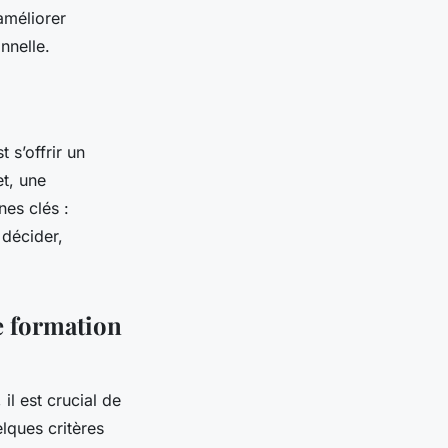
améliorer
onnelle.
 s’offrir un
et, une
es clés :
 décider,
e formation
il est crucial de
lques critères