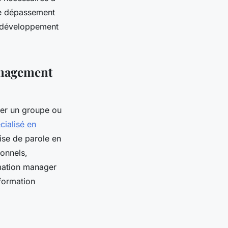
 le dépassement
e développement
management
er un groupe ou
cialisé en
rise de parole en
ionnels,
mation manager
formation