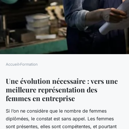
Accueil
›
Formation
FORMATION
Une évolution nécessaire : vers une
Formation au leadership
meilleure représentation des
féminin : enjeux et stratégies
femmes en entreprise
Sophie
•
22 décembre 2023
•
7 min de lecture
Si l’on ne considère que le nombre de femmes
diplômées, le constat est sans appel. Les femmes
sont présentes, elles sont compétentes, et pourtant