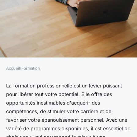
Accueil
›
Formation
FORMATION
Maximisez votre potentiel
La formation professionnelle est un levier puissant
pour libérer tout votre potentiel. Elle offre des
avec la formation
opportunités inestimables d'acquérir des
professionnelle
compétences, de stimuler votre carrière et de
favoriser votre épanouissement personnel. Avec une
Sophie
•
28 avril 2025
•
4 min de lecture
variété de programmes disponibles, il est essentiel de