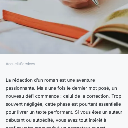
Accueil
›
Services
SERVICES
Pourquoi faire appel à une
La rédaction d’un roman est une aventure
passionnante. Mais une fois le dernier mot posé, un
correction manuscrit qualifiée
nouveau défi commence : celui de la correction. Trop
?
souvent négligée, cette phase est pourtant essentielle
pour livrer un texte performant. Si vous êtes un auteur
Manon
•
7 avril 2025
•
4 min de lecture
débutant ou autoédité, vous avez tout intérêt à