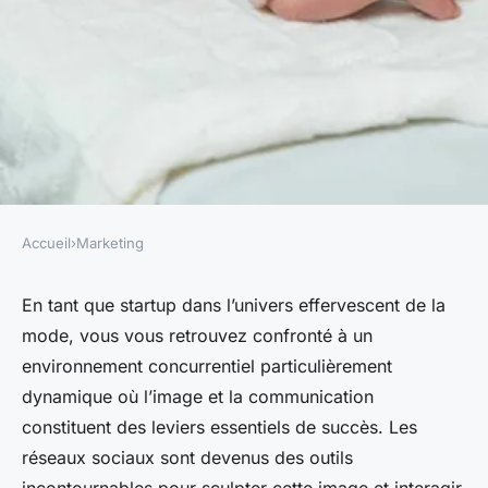
Accueil
›
Marketing
MARKETING
Mesurer l'efficacité de la
En tant que startup dans l’univers effervescent de la
mode, vous vous retrouvez confronté à un
stratégie des réseaux sociaux
environnement concurrentiel particulièrement
pour les startups en mode
dynamique où l’image et la communication
constituent des leviers essentiels de succès. Les
Amélie
•
22 décembre 2023
•
4 min de lecture
réseaux sociaux sont devenus des outils