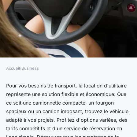
Accueil
›
Business
BUSINESS
Location utilitaire pour tous
Pour vos besoins de transport, la location d'utilitaire
représente une solution flexible et économique. Que
vos besoins de transport
ce soit une camionnette compacte, un fourgon
spacieux ou un camion imposant, trouvez le véhicule
Louis
•
16 juillet 2024
•
5 min de lecture
adapté à vos projets. Profitez d'options variées, des
tarifs compétitifs et d'un service de réservation en