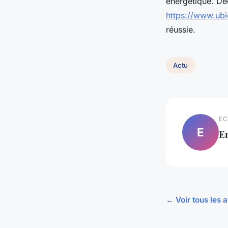
énergétique. Déc
https://www.ubi
réussie.
Actu
EC
E
E
← Voir tous les a