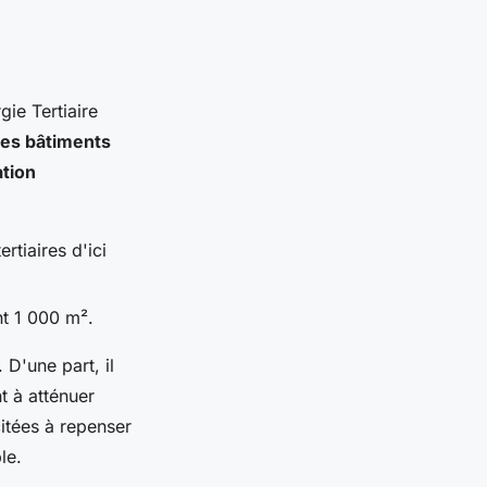
ie Tertiaire
des bâtiments
ation
tiaires d'ici
nt 1 000 m².
. D'une part, il
t à atténuer
citées à repenser
le.