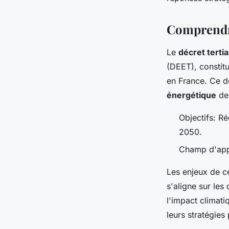
Emma
•
10 mai 2024
•
3 min de lecture
Comprendre 
Le
décret tertia
(DEET), constitu
en France. Ce d
énergétique
des
Objectifs
: Ré
2050.
Champ d'app
Les enjeux de ce
s'aligne sur les
l'impact climati
leurs stratégies