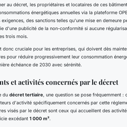
r au décret, les propriétaires et locataires de ces bâtimen
consommations énergétiques annuelles via la plateforme OP
 exigences, des sanctions telles qu'une mise en demeure p
ie d'une publicité de la non-conformité si aucune régularisa
es trois mois.
st donc cruciale pour les entreprises, qui doivent dès maint
es pour réduire progressivement leur consommation énergé
mière échéance de 2030 avec sérénité.
ts et activités concernés par le décret
te du
décret tertiaire
, une question se pose fréquemment : q
teurs d'activité spécifiquement concernés par cette réglem
ires visés par le décret sont ceux qui accueillent des activit
icie excédant
1 000 m²
.