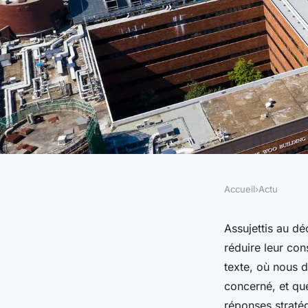
Accueil
›
Actu
ACTU
Décret tertiaire : q
Assujettis au dé
réduire leur co
par le dispositif ?
texte, où nous d
concerné, et que
réponses straté