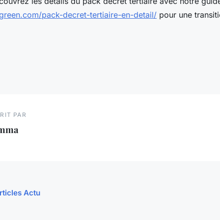
ouvrez les détails du pack décret tertiaire avec notre gui
green.com/pack-decret-tertiaire-en-detail/
pour une transit
RIT PAR
mma
rticles Actu