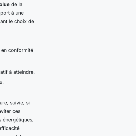
solue
de la
port à une
ant le choix de
 en conformité
tif à atteindre.
x.
e, suivie, si
éviter ces
s énergétiques,
fficacité