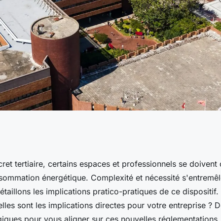
ui sont concernés
cret tertiaire, certains espaces et professionnels se doivent
nsommation énergétique. Complexité et nécessité s'entremê
étaillons les implications pratico-pratiques de ce dispositif.
lles sont les implications directes pour votre entreprise ? 
giques pour vous aligner sur ces nouvelles réglementations.