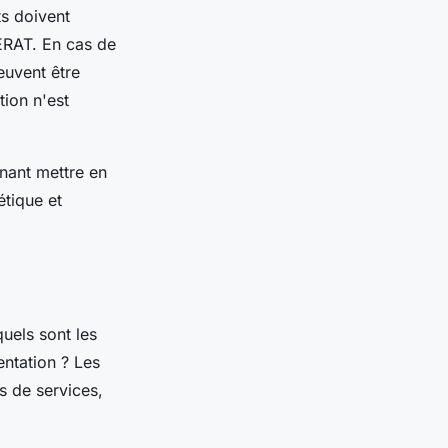
ts doivent
ERAT. En cas de
euvent être
tion n'est
enant mettre en
tique et
uels sont les
entation ? Les
és de services,