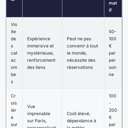
mat
if
Vis
ite
50-
de
Expérience
Peut ne pas
100
s
immersive et
convenir à tout
€
cat
mystérieuse,
le monde,
par
ac
renforcement
nécessite des
per
om
des liens
réservations
son
be
ne
s
Cr
100
ois
-
Vue
ièr
200
imprenable
Coût élevé,
e
€
sur Paris,
dépendance à
sur
par
personnalisati
la météo