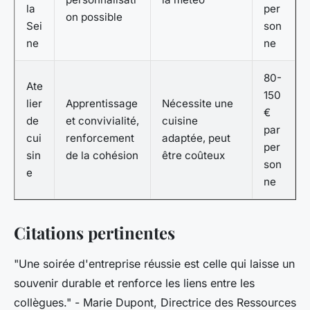
la
per
on possible
Sei
son
ne
ne
80-
Ate
150
lier
Apprentissage
Nécessite une
€
de
et convivialité,
cuisine
par
cui
renforcement
adaptée, peut
per
sin
de la cohésion
être coûteux
son
e
ne
Citations pertinentes
"Une soirée d'entreprise réussie est celle qui laisse un
souvenir durable et renforce les liens entre les
collègues."
- Marie Dupont, Directrice des Ressources