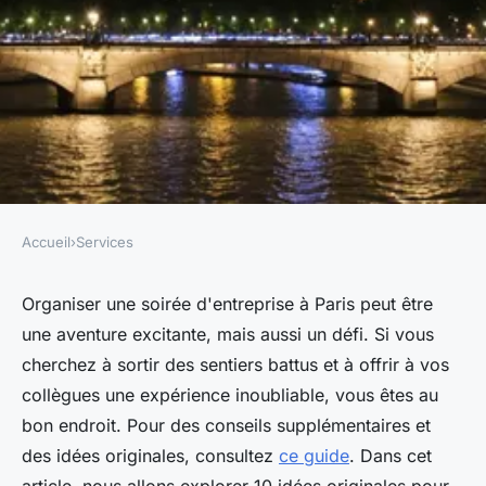
Accueil
›
Services
SERVICES
10 idées originales pour une
Organiser une soirée d'entreprise à Paris peut être
une aventure excitante, mais aussi un défi. Si vous
soirée entreprise à paris
cherchez à sortir des sentiers battus et à offrir à vos
collègues une expérience inoubliable, vous êtes au
Manon
•
7 février 2025
•
9 min de lecture
bon endroit. Pour des conseils supplémentaires et
des idées originales, consultez
ce guide
. Dans cet